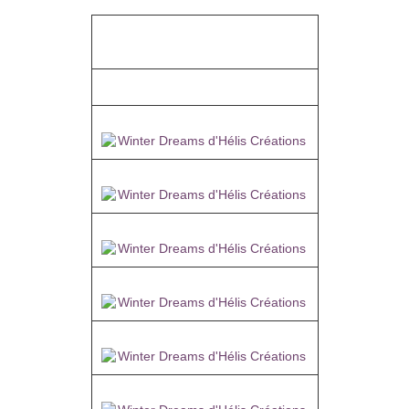
Merci Momo30
Merci Noëlla
Merci Sabine
Merci Verlaine
Merci Carine
Merci Lucie
Merci Alyciane
Merci Noella