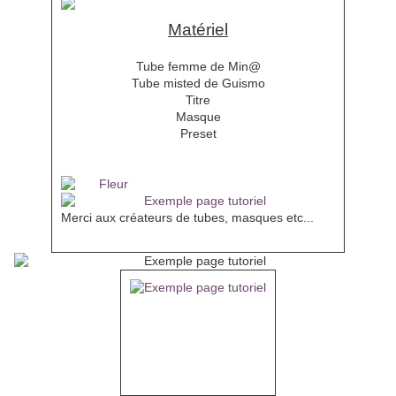
Matériel
Tube femme de Min@
Tube misted de Guismo
Titre
Masque
Preset
Merci aux créateurs de tubes, masques etc...
Filtres
AAA Frames
Eye Candy 5 Impact
Mehdi
Mura's Meister