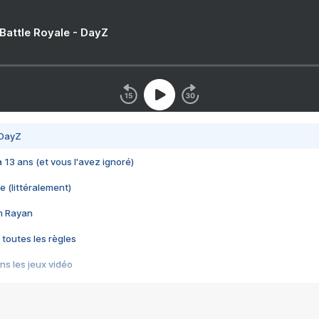
 Battle Royale - DayZ
 DayZ
 a 13 ans (et vous l'avez ignoré)
e (littéralement)
im Rayan
 toutes les règles
s les jeux vidéo
us choquant de Rockstar ? - Le scandale BULLY
e plus moche de Steam