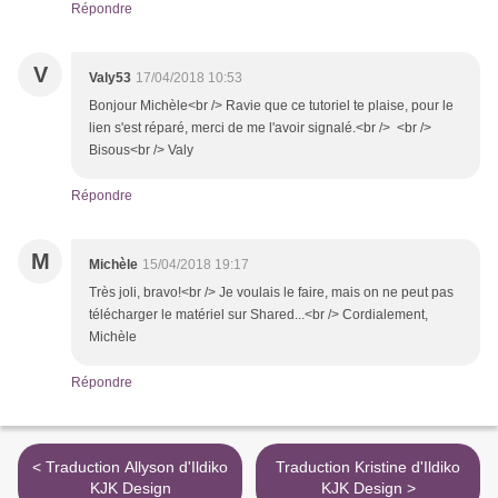
Répondre
V
Valy53
17/04/2018 10:53
Bonjour Michèle<br /> Ravie que ce tutoriel te plaise, pour le
lien s'est réparé, merci de me l'avoir signalé.<br /> <br />
Bisous<br /> Valy
Répondre
M
Michèle
15/04/2018 19:17
Très joli, bravo!<br /> Je voulais le faire, mais on ne peut pas
télécharger le matériel sur Shared...<br /> Cordialement,
Michèle
Répondre
< Traduction Allyson d'Ildiko
Traduction Kristine d'Ildiko
KJK Design
KJK Design >