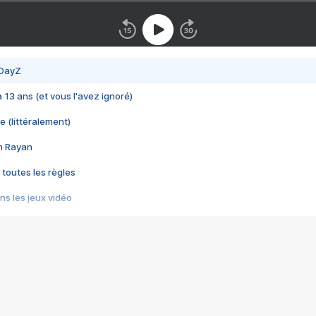
 DayZ
 a 13 ans (et vous l'avez ignoré)
e (littéralement)
im Rayan
 toutes les règles
s les jeux vidéo
us choquant de Rockstar ? - Le scandale BULLY
e plus moche de Steam
du RÊVE tourne au CAUCHEMAR
pendant 8 heures