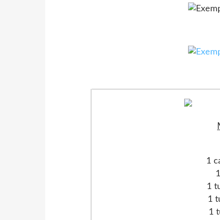
Si vous avez des questions, n
1 c
1 
1 t
1 t