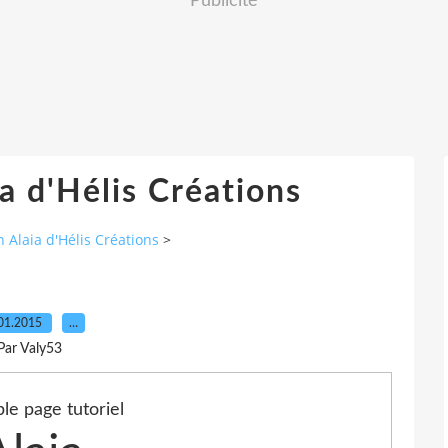
Publicité
a d'Hélis Créations
 Alaia d'Hélis Créations
>
01.2015
…
Par Valy53