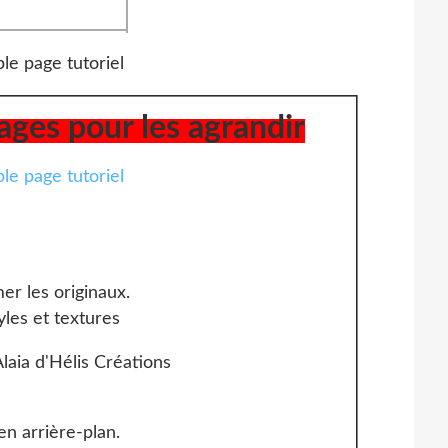
mages pour les agrandir
er les originaux.
yles et textures
en arrière-plan.