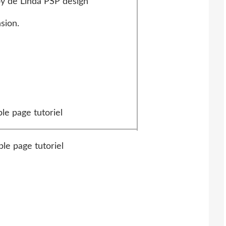
sion.
lièrement chez