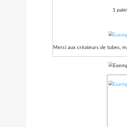
1 pale
Merci aux créateurs de tubes, ma
Filtres
AAA Fr
Carolain
Kiwi's Oe