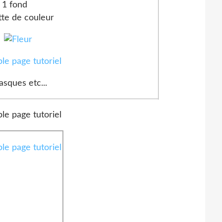
1 fond
tte de couleur
sques etc...
ames
e and Sensibility
lfilter