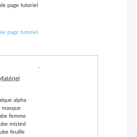
'hésitez pas à me demander de l'aide.
Matériel
alque alpha
1 masque
tube femme
ube misted
ube feuille