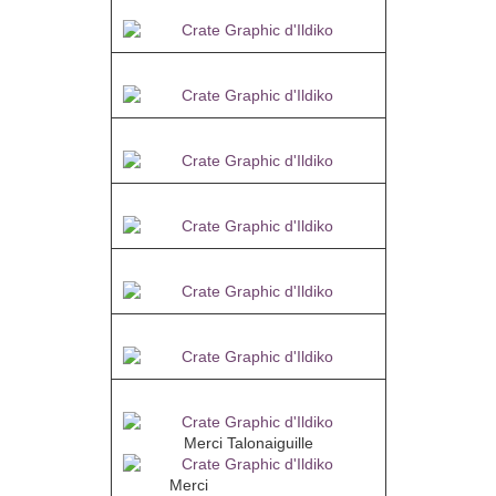
Merci Alyciane
Merci Garances
Merci Estrella
Merci MarieCarmen
Merci Rocky
Merci Charlotte
Merci Luellapurple
Merci Talonaiguille
Merci
Papy bettelmann